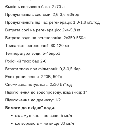
Ємність сольового бака: 2х70 л
Продуктивність системи: 2,6-3,6 м
3
/год
Продуктивність під час регенерації: 1,3-1,8 м
3
/год
Витрата солі на регенерацію: 2х4-5,8 кг
Витрата води на регенерацію: 2х350-550л
Тривалість регенерації: 80-120 хв
Температура води: 5-45
про
З
Робочий тиск: бар 2-6
Втрати тиску при фільтрації: 0,3-0,5 бар
Електроживлення: 220В, 50Гц
Споживана потужність: 2х30 Вт*год
Підключення до водопроводу, вхід/вихід: 1"
Підключення до дренажу: 1/2"
Вимоги до вхідної води:
каламутність – не вище 5 мг/л
кольоровість – не вище 30 мг/л