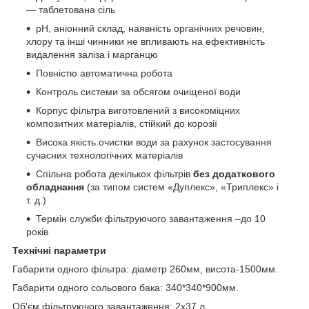
— таблетована сіль
рН, аніонний склад, наявність органічних речовин,
хлору та інші чинники не впливають на ефективність
видалення заліза і марганцю
Повністю автоматична робота
Контроль системи за обсягом очищеної води
Корпус фільтра виготовлений з високоміцних
композитних матеріалів, стійкий до корозії
Висока якість очистки води за рахунок застосування
сучасних технологічних матеріалів
Спільна робота декількох фільтрів
без додаткового
обладнання
(за типом систем «Дуплекс», «Триплекс» і
т. д.)
Термін служби фільтруючого завантаження –до 10
років
Технічні параметри
Габарити одного фільтра: діаметр 260мм, висота-1500мм.
Габарити одного сольового бака: 340*340*900мм.
Об'єм фільтруючого завантаження: 2х37 л