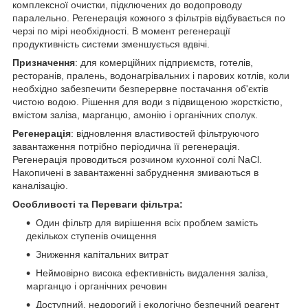
комплексної очистки, підключених до водопроводу
паралельно. Регенерація кожного з фільтрів відбувається по
черзі по мірі необхідності. В момент регенерації
продуктивність системи зменшується вдвічі.
Призначення
: для комерційних підприємств, готелів,
ресторанів, пралень, водонагрівальних і парових котлів, коли
необхідно забезпечити безперервне постачання об'єктів
чистою водою. Рішення для води з підвищеною жорсткістю,
вмістом заліза, марганцю, амонію і органічних сполук.
Регенерація
: відновлення властивостей фільтруючого
завантаження потрібно періодична її регенерація.
Регенерація проводиться розчином кухонної солі NaCl.
Накопичені в завантаженні забруднення змиваються в
каналізацію.
Особливості та Переваги фільтра:
Один фільтр для вирішення всіх проблем замість
декількох ступенів очищення
Зниження капітальних витрат
Неймовірно висока ефективність видалення заліза,
марганцю і органічних речовин
Доступний, недорогий і екологічно безпечний реагент