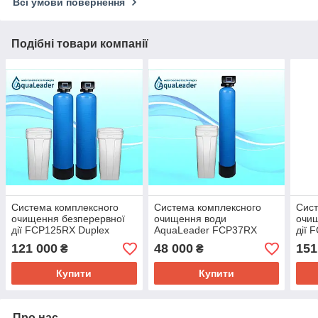
Всі умови повернення
Подібні товари компанії
Система комплексного
Система комплексного
Сист
очищення безперервної
очищення води
очищ
дії FCP125RX Duplex
AquaLeader FCP37RX
дії 
121 000
48 000
151
₴
₴
Купити
Купити
Про нас