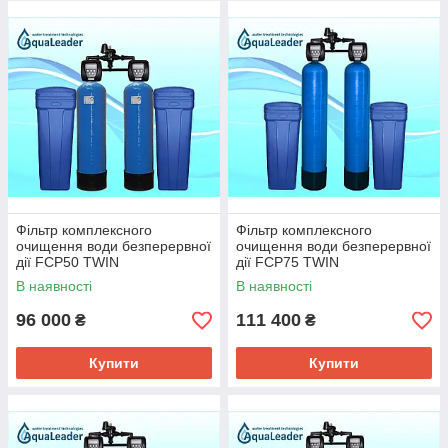
системи
зменшується
в
два
рази
.
Фільтр комплексного
Фільтр комплексного
очищення води безперервної
очищення води безперервної
дії FCP50 TWIN
дії FCP75 TWIN
В наявності
В наявності
96 000
111 400
₴
₴
Купити
Купити