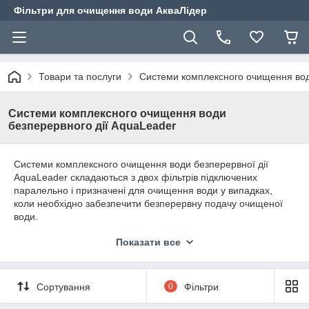
Фільтри для очищення води АкваЛідер
Товари та послуги
Системи комплексного очищення вод
Системи комплексного очищення води
безперервного дії AquaLeader
Системи комплексного очищення води безперервної дії
AquaLeader складаються з двох фільтрів підключених
паралельно і призначені для очищення води у випадках,
коли необхідно забезпечити безперервну подачу очищеної
води.
Система комплексного очищення води безперервної дії
Показати все
TWIN
з автоматичним клапаном Clack, США:
один балон в
роботі, другий - в режимі регенерації або очікування.
Системи
комплексного очищення води
серії
AquaLeader
Сортування
0
Фільтри
DUPLEX
:
два фільтри
працюють
одночасно
.
Регенерація
відбувається
по
черзі
.
Під час
регенерації
продуктивність