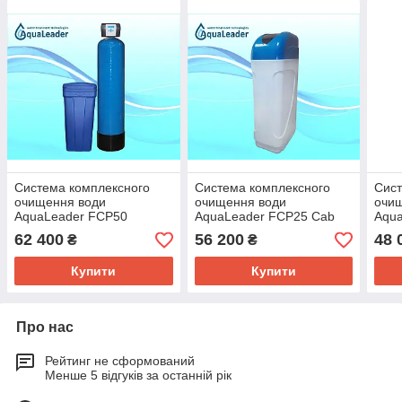
Система комплексного
Система комплексного
Сист
очищення води
очищення води
очи
AquaLeader FCP50
AquaLeader FCP25 Cab
Aqu
Premium
62 400
56 200
48 
₴
₴
Купити
Купити
Про нас
Рейтинг не сформований
Менше 5 відгуків за останній рік