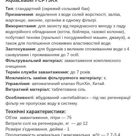
AquaLeader FCP75RX
Тип
: стандартний (окремий сольовий бак).
Призначення
: видалення з води солей жорсткості, заліза,
марганцю, амонію, органіки в одному фільтрі.
Використання
: для захисту від передчасного виходу з ладу
водогрійного обладнання (котла, бойлера, газової колонки),
побутової техніки (пральної і посудомийної машин, джакузі), а
також для поліпшення споживчих властивостей води.
Застосування
: для будинків з великим споживанням води з 4
санвузлами і проживанням до 7 осіб.
Фільтрувальний матеріал:
завантаження комплексного
очищення.
Термін служби завантаження:
до 7 років.
Можливість заміни фільтруючого матеріалу:
є.
Управління
: автоматичний клапан RunXin, Китай.
Витратний матеріал:
таблетована сіль.
Особливості
: вбудований «антибайпас» - під час регенерації
фільтр не пропускає воду в систему.
Технічні характеристики:
Об'єм завантаження, літри — 75
Витрати солі на регенерацію, кг — до 12
Розміри з'єднювання, дюйми - 1
Продуктивність номінальна / максимальна, м³/г — 2,7-3,4