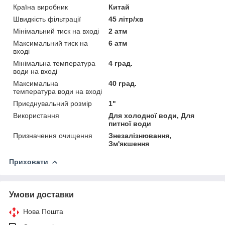
Країна виробник
Китай
Швидкість фільтрації
45 літр/хв
Мінімальний тиск на вході
2 атм
Максимальний тиск на
6 атм
вході
Мінімальна температура
4 град.
води на вході
Максимальна
40 град.
температура води на вході
Приєднувальний розмір
1"
Використання
Для холодної води, Для
питної води
Призначення очищення
Знезалізнювання,
Зм'якшення
Приховати
Умови доставки
Нова Пошта