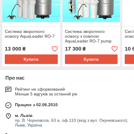
Система зворотного
Система зворотного
Сист
осмосу AquaLeader RO-7
осмосу з помпою
осмо
AquaLeader RO-7 pump
13 000
17 300
10 
₴
₴
Купити
Купити
Про нас
Рейтинг не сформований
Менше 5 відгуків за останній рік
Працює з 02.06.2010
м. Львів
пр. В. Чорновола, 63 а, оф.110 (вхід з вул. Окуневського),
Львів, Україна