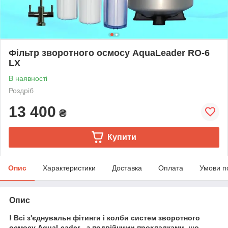
Фільтр зворотного осмосу AquaLeader RO-6
LX
В наявності
Роздріб
13 400
₴
Купити
Опис
Характеристики
Доставка
Оплата
Умови п
Опис
! Всі
з'єднувальн
фітинги і колби систем зворотного
осмосу AquaLeader
- з подвійними прокладками, що