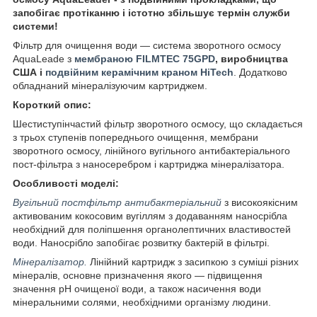
запобігає протіканню і істотно збільшує термін служби
системи!
Фільтр для очищення води ― система зворотного осмосу
AquaLeade з
мембраною FILMTEC 75GPD
, виробництва
США і
подвійним керамічним краном HiTech
. Додатково
обладнаний мінералізуючим картриджем.
Короткий опис:
Шестиступінчастий фільтр зворотного осмосу, що складається
з трьох ступенів попереднього очищення, мембрани
зворотного осмосу, лінійного вугільного антибактеріального
пост-фільтра з наносеребром і картриджа мінералізатора.
Особливості моделі:
Вугільний постфільтр антибактеріальний
з високоякісним
активованим кокосовим вугіллям з додаванням наносрібла
необхідний для поліпшення органолептичних властивостей
води. Наносрібло запобігає розвитку бактерій в фільтрі.
Мінералізатор.
Лінійний картридж з засипкою з суміші різних
мінералів, основне призначення якого — підвищення
значення рН очищеної води, а також насичення води
мінеральними солями, необхідними організму людини.