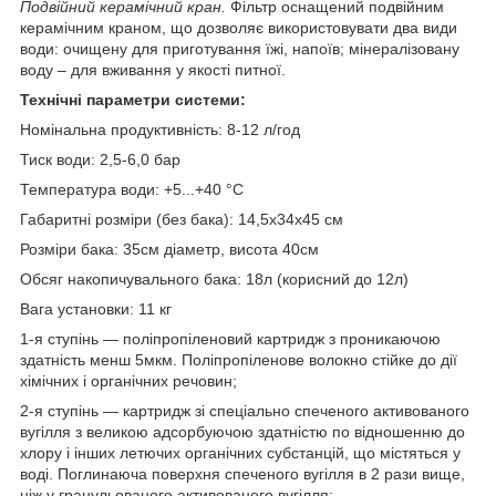
Подвійний керамічний кран.
Фільтр оснащений подвійним
керамічним краном, що дозволяє використовувати два види
води: очищену для приготування їжі, напоїв; мінералізовану
воду – для вживання у якості питної.
Технічні параметри системи:
Номінальна продуктивність: 8-12 л/год
Тиск води: 2,5-6,0 бар
Температура води: +5...+40 °С
Габаритні розміри (без бака): 14,5х34х45 см
Розміри бака: 35см діаметр, висота 40см
Обсяг накопичувального бака: 18л (корисний до 12л)
Вага установки: 11 кг
1-я ступінь — поліпропіленовий картридж з проникаючою
здатність менш 5мкм. Поліпропіленове волокно стійке до дії
хімічних і органічних речовин;
2-я ступінь — картридж зі спеціально спеченого активованого
вугілля з великою адсорбуючою здатністю по відношенню до
хлору і інших летючих органічних субстанцій, що містяться у
воді. Поглинаюча поверхня спеченого вугілля в 2 рази вище,
ніж у гранульованого активованого вугілля;