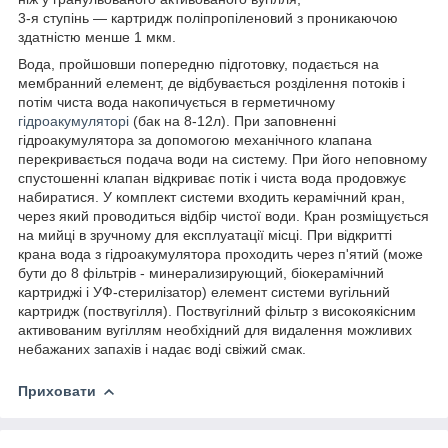
3-я ступінь — картридж поліпропіленовий з проникаючою
здатністю менше 1 мкм.
Вода, пройшовши попередню підготовку, подається на
мембранний елемент, де відбувається розділення потоків і
потім чиста вода накопичується в герметичному
гідроакумуляторі
(бак на 8-12л).
При заповненні
гідроакумулятора за допомогою механічного клапана
перекривається подача води на систему. При його неповному
спустошенні клапан відкриває потік і чиста вода продовжує
набиратися. У комплект системи входить керамічний кран,
через який проводиться відбір чистої води. Кран розміщується
на мийці в зручному для експлуатації місці. При відкритті
крана вода з гідроакумулятора проходить через п'ятий (може
бути до 8 фільтрів - минерализирующий, біокерамічний
картриджі і УФ-стерилізатор) елемент системи вугільний
картридж (поствугілля). Поствугілний
фільтр з високоякісним
активованим вугіллям необхідний для видалення можливих
небажаних запахів і надає воді свіжий смак.
Приховати