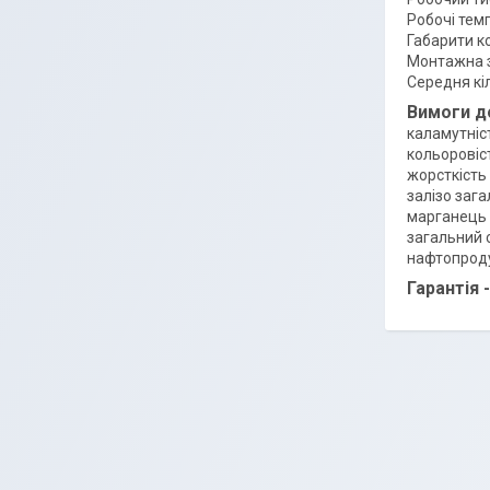
Робочі темп
Габарити ко
Монтажна з
Середня кіл
Вимоги до
каламутніст
кольоровіст
жорсткість 
залізо зага
марганець -
загальний с
нафтопроду
Гарантія 