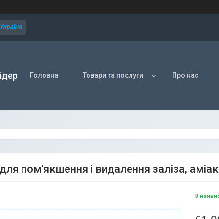
 Україна
ідер
Головна
Товари та послуги
Про нас
 для пом'якшення і видалення заліза, аміа
В наявн