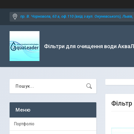
пр. В. Чорновола, 63 а, оф.110 (вхід з вул. Окуневського), Львів,
Фільтри для очищення води АкваЛ
Фільтр
Портфоліо