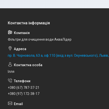
Фільтри для очищення води АкваЛідер
пр. В. Чорновола, 63 а, оф.110 (вхід з вул. Окуневського), Львів
Ілля
+380 (67) 787-37-21
+380 (97) 172-38-17