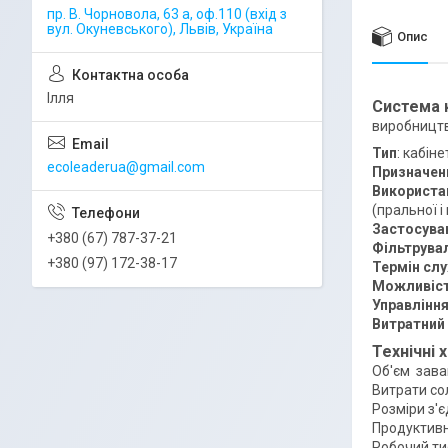
пр. В. Чорновола, 63 а, оф.110 (вхід з
вул. Окуневського), Львів, Україна
Опис
Ілля
Система 
виробництв
Тип
: кабін
ecoleaderua@gmail.com
Призначен
Використа
(пральної 
Застосува
+380 (67) 787-37-21
Фільтрува
+380 (97) 172-38-17
Термін сл
Можливіст
Управлінн
Витратний
Технічні 
Об'єм зава
Витрати сол
Розміри з'
Продуктивні
Робочий тис