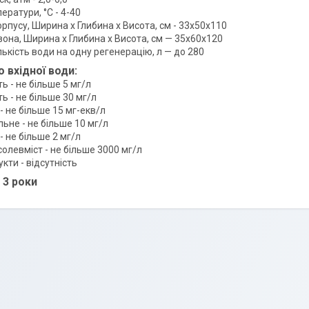
ератури, °C - 4-40
рпусу, Ширина х Глибина х Висота, см - 33х50х110
она, Ширина х Глибина х Висота, cм — 35х60х120
ькість води на одну регенерацію, л — до 280
 вхідної води:
ь - не більше 5 мг/л
ь - не більше 30 мг/л
- не більше 15 мг-екв/л
льне - не більше 10 мг/л
 не більше 2 мг/л
олевміст - не більше 3000 мг/л
кти - відсутність
- 3 роки