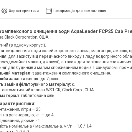
Характеристики
Інформація для замовлення
комплексного очищення води AquaLeader FCP25 Cab Pr
а Clack Corporation, США
етний (в одному корпусі).
ня
: видалення з води солей жорсткості, заліза, марганцю, амонію, о
ння
: для захисту від передчасного виходу з ладу водогрійного обла
і посудомийної машин, джакузі), а також для поліпшення споживчих
ння
: для будинків з малим споживанням води з 1 санвузлом і прожи
льний матеріал:
завантаження комплексного очищення.
ужби завантаження:
до 7 років.
ь заміни фільтруючого матеріалу:
є.
я
: автоматичний клапан WS1 CK, Clack Corp., США.
 матеріал
: таблетована сіль.
характеристики:
нтаження, літри — 25
і на регенерацію, кг — до 4
єднювання, дюйми - 1
сть номінальна / максимальна, м³/г — 1,0 / 1,4
к, атм - 2,0-6,0