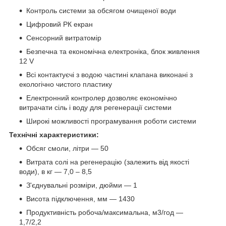
Контроль системи за обсягом очищеної води
Цифровий РК екран
Сенсорний витратомір
Безпечна та економічна електроніка, блок живлення
12 V
Всі контактуєчі з водою частині клапана виконані з
екологічно чистого пластику
Електронний контролер дозволяє економічно
витрачати сіль і воду для регенерації системи
Широкі можливості програмування роботи системи
Технічні характеристики:
Обсяг смоли, літри — 50
Витрата солі на регенерацію (залежить від якості
води), в кг — 7,0 – 8,5
З'єднувальні розміри, дюйми — 1
Висота підключення, мм — 1430
Продуктивність робоча/максимальна, м3/год —
1,7/2,2