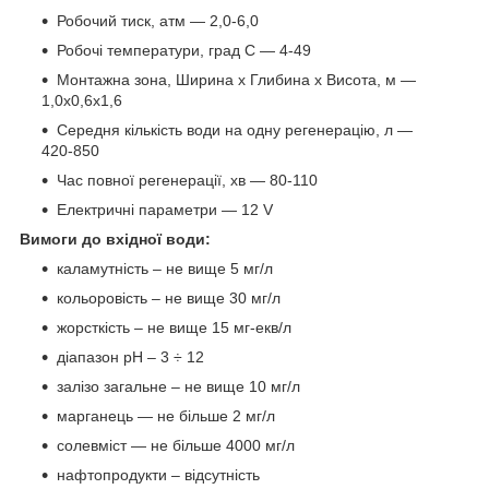
Робочий тиск, атм — 2,0-6,0
Робочі температури, град С — 4-49
Монтажна зона, Ширина х Глибина х Висота, м —
1,0х0,6х1,6
Середня кількість води на одну регенерацію, л —
420-850
Час повної регенерації, хв — 80-110
Електричні параметри ― 12 V
Вимоги до вхідної води:
каламутність – не вище 5 мг/л
кольоровість – не вище 30 мг/л
жорсткість – не вище 15 мг-екв/л
діапазон pH – 3 ÷ 12
залізо загальне – не вище 10 мг/л
марганець — не більше 2 мг/л
солевміст — не більше 4000 мг/л
нафтопродукти – відсутність