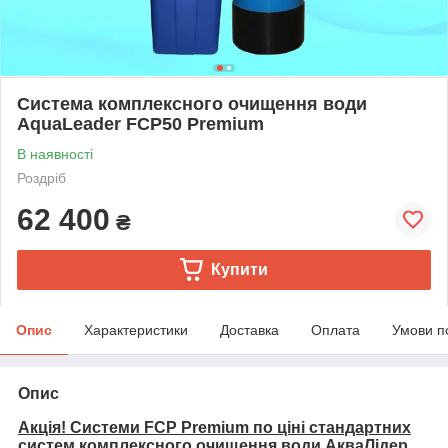
Система комплексного очищення води
AquaLeader FCP50 Premium
В наявності
Роздріб
62 400
₴
Купити
Опис
Характеристики
Доставка
Оплата
Умови п
Опис
Акція! Системи FCP Premium по ціні стандартних
систем комплексного очищення води АкваЛідер.