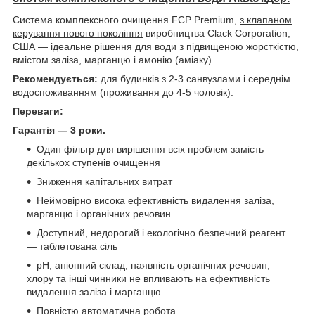
Система комплексного очищення FCP Premium,
з клапаном
керування нового покоління
виробництва Clack Corporation,
США ― ідеальне рішення для води з підвищеною жорсткістю,
вмістом заліза, марганцю і амонію (аміаку).
Рекомендується:
для будинків з 2-3 санвузлами і середнім
водоспоживанням (проживання до 4-5 чоловік).
Переваги:
Гарантія ― 3 роки.
Один фільтр для вирішення всіх проблем замість
декількох ступенів очищення
Зниження капітальних витрат
Неймовірно висока ефективність видалення заліза,
марганцю і органічних речовин
Доступний, недорогий і екологічно безпечний реагент
— таблетована сіль
рН, аніонний склад, наявність органічних речовин,
хлору та інші чинники не впливають на ефективність
видалення заліза і марганцю
Повністю автоматична робота