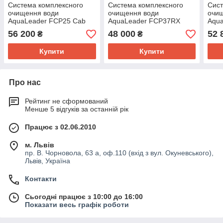
Система комплексного
Система комплексного
Сист
очищення води
очищення води
очи
AquaLeader FCP25 Cab
AquaLeader FCP37RX
Aqu
56 200
48 000
52 
₴
₴
Купити
Купити
Про нас
Рейтинг не сформований
Менше 5 відгуків за останній рік
Працює з 02.06.2010
м. Львів
пр. В. Чорновола, 63 а, оф.110 (вхід з вул. Окуневського),
Львів, Україна
Контакти
Сьогодні працює з 10:00 до 16:00
Показати весь графік роботи