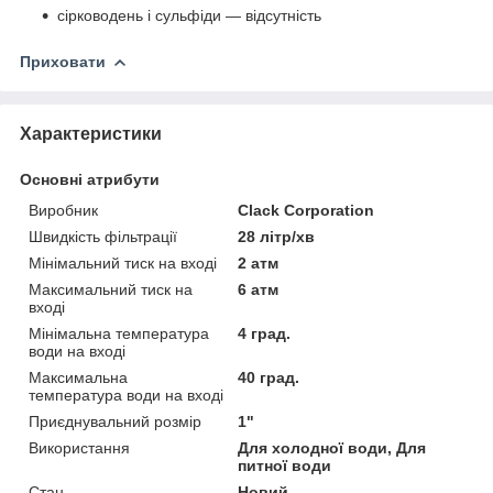
сірководень і сульфіди — відсутність
Приховати
Характеристики
Основні атрибути
Виробник
Clack Corporation
Швидкість фільтрації
28 літр/хв
Мінімальний тиск на вході
2 атм
Максимальний тиск на
6 атм
вході
Мінімальна температура
4 град.
води на вході
Максимальна
40 град.
температура води на вході
Приєднувальний розмір
1"
Використання
Для холодної води, Для
питної води
Стан
Новий