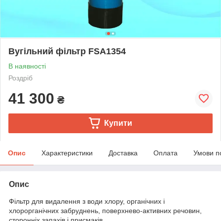
Вугільний фільтр FSA1354
В наявності
Роздріб
41 300
₴
Купити
Опис
Характеристики
Доставка
Оплата
Умови п
Опис
Фільтр для видалення з води хлору, органічних і
хлорорганічних забруднень, поверхнево-активних речовин,
сторонніх запахів і присмаків.