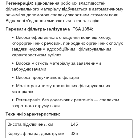
Регенерація:
відновлення робочих властивостей
фільтрувального матеріалу відбувається в автоматичному
режимі за допомогою спалаху зворотним струмом води.
Віддалені з'єднання змиваються в каналізацію.
Переваги фільтра-залізувача FS
A
1354:
Висока ефективність очищення води від хлору,
хлорорганічних речовин, природних органічних сполук
завдяки чудовим адсорбційним і фільтрувальним
характеристикам вугілля
Висока місткість матеріалу за заявленими
забруднювачами
Висока продуктивність фільтрів
Малі втрати тиску проти інших фільтрувальних
матеріалів
Регенерація без додаткових реагентів — спалахом
зворотного струму води
Технічні характеристики:
Висота підключень, см
145
Корпус фільтра
,
диметр
,
мм
325