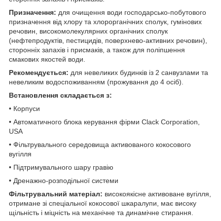
Призначення:
для очищення води господарсько-побутового
призначення від хлору та хлорорганічних сполук, гумінових
речовин, високомолекулярних органічних сполук
(нефтепродуктів, пестицидів, поверхнево-активних речовин),
сторонніх запахів і присмаків, а також для поліпшення
смакових якостей води.
Рекомендується:
для невеликих будинків із 2 санвузлами та
невеликим водоспоживанням (прожування до 4 осіб).
Встановлення складається з:
• Корпуси
• Автоматичного блока керування фірми Сlack Corporation,
USA
• Фільтрувального середовища активованого кокосового
вугілля
• Підтримувального шару гравію
• Дренажно-розподільної системи
Фільтрувальний матеріал:
високоякісне активоване вугілля,
отримане зі спеціальної кокосової шкаралупи, має високу
щільність і міцність на механічне та динамічне стирання.