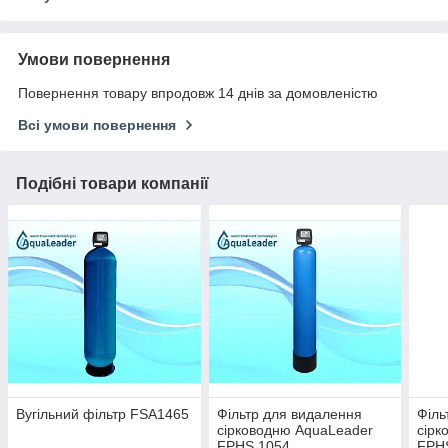
Умови повернення
Повернення товару впродовж 14 днів за домовленістю
Всі умови повернення
Подібні товари компанії
Вугільний фільтр FSA1465
Фільтр для видалення
Філь
сірководню AquaLeader
сірк
FPHS 1054
FPH