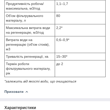
Продуктивність робоча/
1,1–1,7
максимальна, м
3
/год
Об'єм фільтрувального
80
матеріалу, л
Максимальна витрата води
2,2*
на регенерацію, м
3
/год
Витрата води на
0,6–0,9*
регенерацію (об'єм стоків),
м
3
Тривалість регенерації, хв.
15–30*
Термін роботи
до 2
фільтрувального матеріалу,
рік
*залежить від якості води, що очищається
Приховати
Характеристики